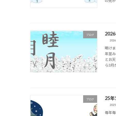
の先が
20
ブログ
2026
明けま
年並み
とお天
ら3月
25
ブログ
2025
毎年毎