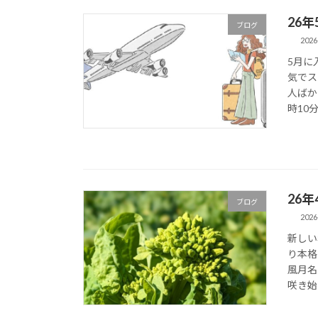
26
ブログ
2026
5月に
気でス
人ばか
時10
26
ブログ
2026
新しい
り本格
風月名
咲き始