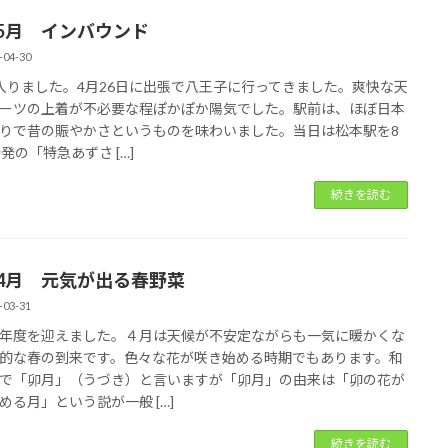
年5月 インバウンド
-04-30
入りました。4月26日に出張で八王子に行ってきました。爽快な天
ーツの上着が不必要な程ぽかぽか陽気でした。駅前は、ほぼ日本
りで昔の賑やかさというものを味わいました。当日は松本駅を8
分発の「特急あずさ […]
続きを読む
年4月 元気が出る春野菜
-03-31
年度を迎えました。４月は天候が不安定ながらも一気に暖かくな
的な春の到来です。色々な花が咲き始める時期でもあります。和
で「卯月」（うづき）と言いますが「卯月」の由来は「卯の花が
める月」という説が一般 […]
続きを読む