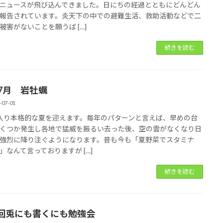
ニュースが飛び込んできました。日にちの経過とともにどんどん
報告されています。炎天下の中での避難生活、救助活動などで二
被害がないことを願うば […]
続きを読む
年7月 岩牡蠣
-07-01
入り本格的な夏を迎えます。毎年のパターンと言えば、早めの台
くつか発生し各地で猛威を振るい去った後、空の雲がなくなり日
強烈に降り注ぐようになります。昔も今も「夏野菜でスタミナ
」なんて言っておりますが […]
続きを読む
回兎にも書くにも勉強会