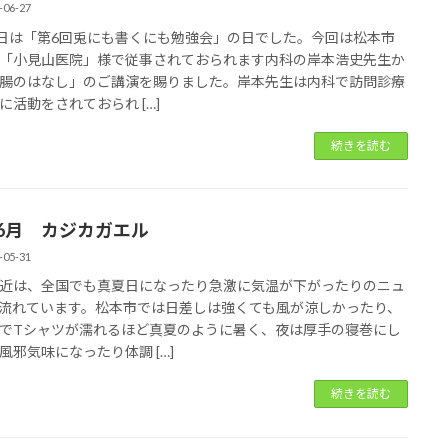
-06-27
5日は「第6回兎にも書くにも勉強会」の日でした。今回は松本市
「小見山医院」様で従事されておられます内科の岸本浩史先生か
腸のはなし」のご講演を賜りました。岸本先生は内科で訪問診療
に活動をされておられ […]
続きを読む
年6月 カジカガエル
-05-31
近は、全国でも真夏日になったり急激に気温が下がったりのニュ
流れています。松本市では日差しは強くても風が涼しかったり、
でTシャツが濡れるほど真夏のように暑く、夜は厚手の寝巻にし
風邪気味になったり体調 […]
続きを読む