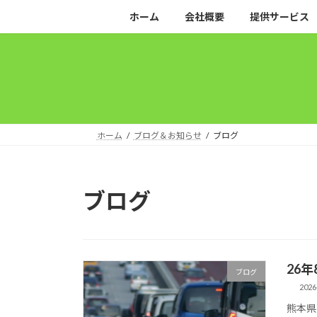
コ
ナ
ホーム
会社概要
提供サービス
ン
ビ
テ
ゲ
ン
ー
ツ
シ
へ
ョ
ス
ン
キ
に
ホーム
ブログ＆お知らせ
ブログ
ッ
移
プ
動
ブログ
26
ブログ
2026
熊本県