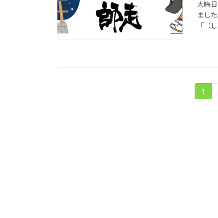
大晦日
ました
「（し
投
1
固
定
稿
ペ
の
ー
ジ
ペ
ー
ジ
送