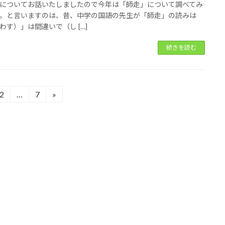
についてお話いたしましたので今年は「師走」について調べてみ
。と言いますのは、昔、中学の国語の先生が「師走」の読みは
わす）」は間違いで（し […]
続きを読む
2
…
7
»
固
固
定
定
ペ
ペ
ー
ー
ジ
ジ