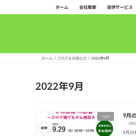
コ
ナ
ホーム
会社概要
提供サービス
ン
ビ
テ
ゲ
ン
ー
ツ
シ
へ
ョ
ス
ン
キ
に
ホーム
ブログ＆お知らせ
2022年9月
ッ
移
プ
動
2022年9月
9月
ブログ
2022
9月2