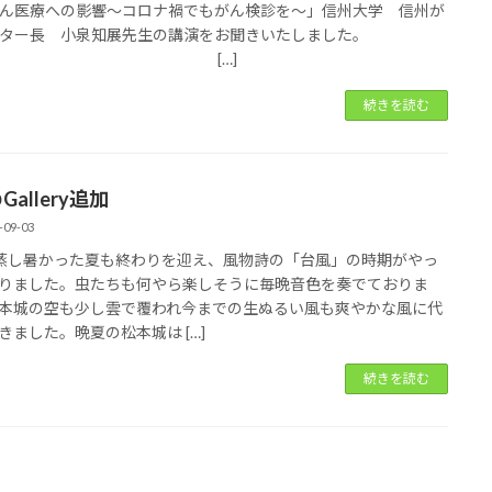
ん医療への影響～コロナ禍でもがん検診を～」信州大学 信州が
ター長 小泉知展先生の講演をお聞きいたしました。
[…]
続きを読む
Gallery追加
-09-03
蒸し暑かった夏も終わりを迎え、風物詩の「台風」の時期がやっ
りました。虫たちも何やら楽しそうに毎晩音色を奏でておりま
本城の空も少し雲で覆われ今までの生ぬるい風も爽やかな風に代
きました。晩夏の松本城は […]
続きを読む